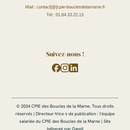
Mail : contact[@]cpie-bouclesdelamarne.fr
Tél : 01.64.33.22.13
Abonnez-vous à notre lettre d'information
mensuelle !
Suivez-nous !
Nous gardons vos données privées et ne les partageons
© 2024 CPIE des Boucles de la Marne. Tous droits
qu’avec les tierces parties qui rendent ce service
réservés | Directeur·trice·s de publication : l'équipe
possible.
Lire notre politique de confidentialité
salariée du CPIE des Boucles de la Marne | Site
hébergé par Gandi