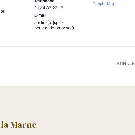
Téléphone
Google Map
01 64 33 22 13
h00
E-mail
sorties[at]cpie-
bouclesdelamarne.fr
ANNULE_S
 la Marne