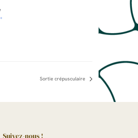
e
+
Sortie crépusculaire
Suivez-nous !