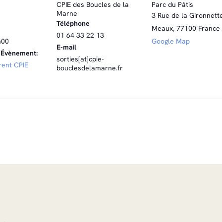
CPIE des Boucles de la
Parc du Pâtis
Marne
3 Rue de la Gironnett
Téléphone
Meaux
,
77100
France
01 64 33 22 13
h00
Google Map
E-mail
’Évènement:
sorties[at]cpie-
rent CPIE
bouclesdelamarne.fr