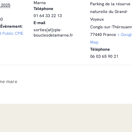
Marne
Parking de la réserve
 2025
Téléphone
naturelle du Grand-
01 64 33 22 13
30
Voyeux
E-mail
’Évènement:
Congis-sur-Thérouan
sorties[at]cpie-
d Public CPIE
77440
France
+ Googl
bouclesdelamarne.fr
Map
Téléphone
06 03 65 90 21
une mare