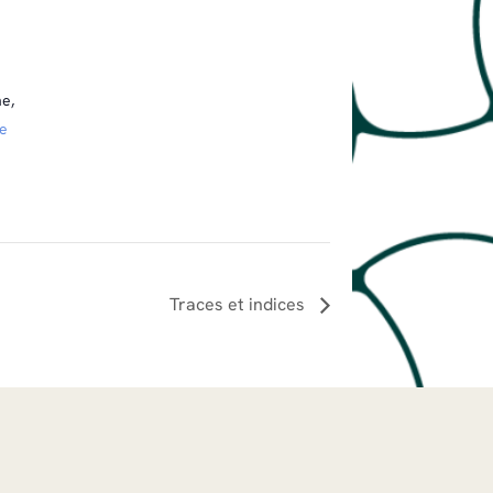
ne
,
e
Traces et indices