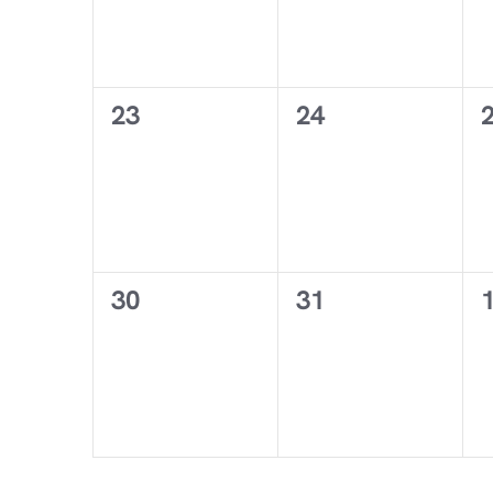
0
0
23
24
évènement,
évènement,
0
0
30
31
évènement,
évènement,