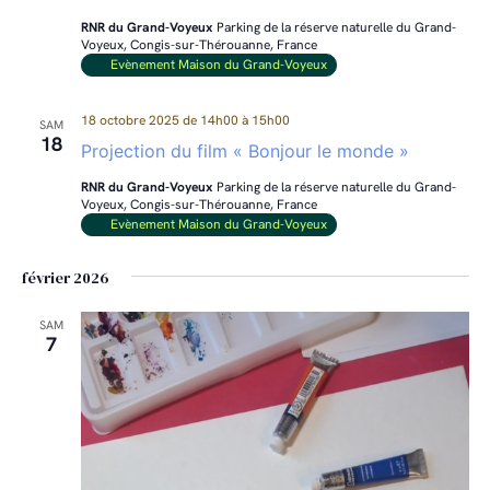
vues
RNR du Grand-Voyeux
Parking de la réserve naturelle du Grand-
Évènem
Voyeux, Congis-sur-Thérouanne, France
Evènement Maison du Grand-Voyeux
18 octobre 2025 de 14h00
à
15h00
SAM
18
Projection du film « Bonjour le monde »
RNR du Grand-Voyeux
Parking de la réserve naturelle du Grand-
Voyeux, Congis-sur-Thérouanne, France
Evènement Maison du Grand-Voyeux
février 2026
SAM
7