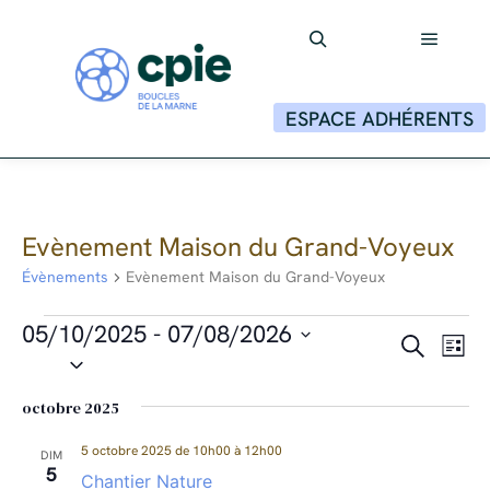
Menu p
Rechercher
ESPACE ADHÉRENTS
Evènement Maison du Grand-Voyeux
Évènements
Evènement Maison du Grand-Voyeux
Évènements
05/10/2025
 - 
07/08/2026
Recher
Nav
Recherche
Liste
Sélectionnez
de
et
une
vue
date.
octobre 2025
navigat
Évè
de
5 octobre 2025 de 10h00
à
12h00
DIM
5
Chantier Nature