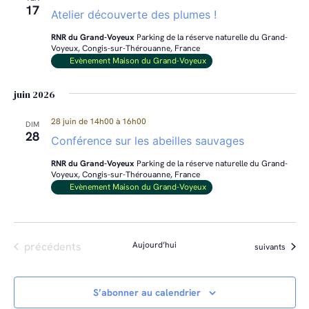
17
Atelier découverte des plumes !
RNR du Grand-Voyeux
Parking de la réserve naturelle du Grand-
Voyeux, Congis-sur-Thérouanne, France
Evènement Maison du Grand-Voyeux
juin 2026
28 juin de 14h00
à
16h00
DIM
28
Conférence sur les abeilles sauvages
RNR du Grand-Voyeux
Parking de la réserve naturelle du Grand-
Voyeux, Congis-sur-Thérouanne, France
Evènement Maison du Grand-Voyeux
Évènements
précédents
Aujourd’hui
Évènements
suivants
S’abonner au calendrier